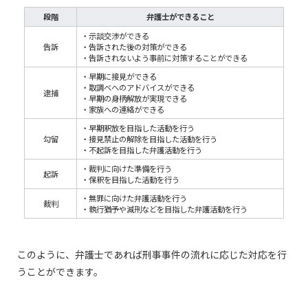
段階
弁護士ができること
・示談交渉ができる
告訴
・告訴された後の対策ができる
・告訴されないよう事前に対策することができる
・早期に接見ができる
・取調べへのアドバイスができる
逮捕
・早期の身柄解放が実現できる
・家族への連絡ができる
・早期釈放を目指した活動を行う
勾留
・接見禁止の解除を目指した活動を行う
・不起訴を目指した弁護活動を行う
・裁判に向けた準備を行う
起訴
・保釈を目指した活動を行う
・無罪に向けた弁護活動を行う
裁判
・執行猶予や減刑などを目指した弁護活動を行う
このように、弁護士であれば刑事事件の流れに応じた対応を行
うことができます。