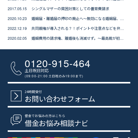
2017.05.15 シングルマザーの貧困対策としての養育費請求
2020.10.23 婚姻届・離婚届の押印の廃止へ～無効になる婚姻届、離婚届とは？
2022.12.19 共同親権が導入される？！ポイントや注意点などを弁護士が解説
2020.02.05 婚姻費用の請求権、離婚後も消滅せず。～最高裁が初判断～
0120-915-464
土日祝日対応
(09:00-21:00
土日祝のみ
19:00
まで
)
24時間受付
お問い合わせフォーム
借金でお悩みの方はこちら
借金お悩み相談ナビ